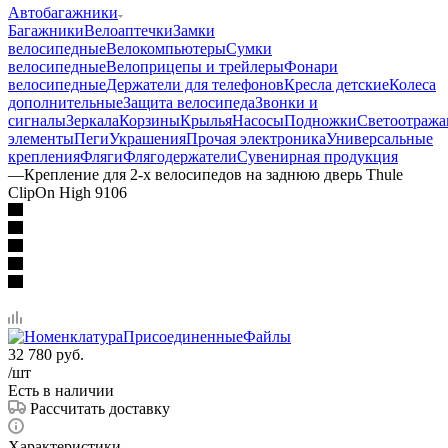
Автобагажники
Багажники
Велоаптечки
Замки
велосипедные
Велокомпьютеры
Сумки
велосипедные
Велоприцепы и трейлеры
Фонари
велосипедные
Держатели для телефонов
Кресла детские
Колеса
дополнительные
Защита велосипеда
Звонки и
сигналы
Зеркала
Корзины
Крылья
Насосы
Подножки
Светоотраж
элементы
Пеги
Украшения
Прочая электроника
Универсальные
крепления
Фляги
Флягодержатели
Сувенирная продукция
—
Крепление для 2-х велосипедов на заднюю дверь Thule
ClipOn High 9106
32 780
руб.
/шт
Есть в наличии
Рассчитать доставку
Характеристики