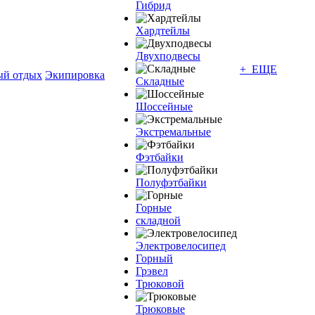
Гибрид
Хардтейлы
Двухподвесы
+ ЕЩЕ
ый отдых
Экипировка
Складные
Шоссейные
Экстремальные
Фэтбайки
Полуфэтбайки
Горные
складной
Электровелосипед
Горный
Грэвел
Трюковой
Трюковые