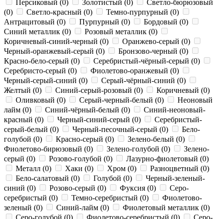
Персиковый (
0
)
Золотистый (
0
)
Светло-бюрюзовый
(
0
)
Светло-красный (
0
)
Темно-пурпурный (
0
)
Антрацитовый (
0
)
Пурпурный (
0
)
Бордовый (
0
)
Синий металлик (
0
)
Розовый металлик (
0
)
Коричневый-синий-черный (
0
)
Оранжево-серый (
0
)
Черный-оранжевый-серый (
0
)
Бронзово-черный (
0
)
Красно-бело-серый (
0
)
Серебристый-чёрный-серый (
0
)
Серебристо-серый (
0
)
Фиолетово-оранжевый (
0
)
Черный-серый-синий (
0
)
Серый-чёрный-синий (
0
)
Желтый (
0
)
Синий-серый-розовый (
0
)
Коричневый (
0
)
Оливковый (
0
)
Серый-черный-белый (
0
)
Неоновый
лайм (
0
)
Синий-чёрный-белый (
0
)
Синий-неоновый-
красный (
0
)
Черный-синий-серый (
0
)
Серебристый-
серый-белый (
0
)
Черный-песочный-серый (
0
)
Бело-
голубой (
0
)
Красно-серый (
0
)
Зелено-белый (
0
)
Фиолетово-бирюзовый (
0
)
Зелено-голубой (
0
)
Зелено-
серый (
0
)
Розово-голубой (
0
)
Лазурно-фиолетовый (
0
)
Металл (
0
)
Хаки (
0
)
Хром (
0
)
Разноцветный (
0
)
Бело-салатовый (
0
)
Голубой (
0
)
Черный-зеленый-
синий (
0
)
Розово-серый (
0
)
Фуксия (
0
)
Серо-
серебристый (
0
)
Темно-серебристый (
0
)
Фиолетово-
зеленый (
0
)
Синий-лайм (
0
)
Фиолетовый металлик (
0
)
Серо-голубой (
0
)
Фиолетово-серебристый (
0
)
Серо-