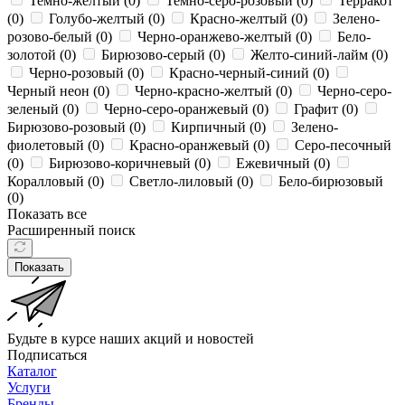
Темно-желтый (
0
)
Темно-серо-розовый (
0
)
Терракот
(
0
)
Голубо-желтый (
0
)
Красно-желтый (
0
)
Зелено-
розово-белый (
0
)
Черно-оранжево-желтый (
0
)
Бело-
золотой (
0
)
Бирюзово-серый (
0
)
Желто-синий-лайм (
0
)
Черно-розовый (
0
)
Красно-черный-синий (
0
)
Черный неон (
0
)
Черно-красно-желтый (
0
)
Черно-серо-
зеленый (
0
)
Черно-серо-оранжевый (
0
)
Графит (
0
)
Бирюзово-розовый (
0
)
Кирпичный (
0
)
Зелено-
фиолетовый (
0
)
Красно-оранжевый (
0
)
Серо-песочный
(
0
)
Бирюзово-коричневый (
0
)
Ежевичный (
0
)
Коралловый (
0
)
Светло-лиловый (
0
)
Бело-бирюзовый
(
0
)
Показать все
Расширенный поиск
Показать
Будьте в курсе наших акций и новостей
Подписаться
Каталог
Услуги
Бренды