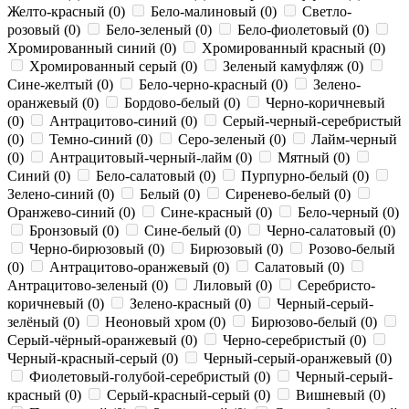
Желто-красный (
0
)
Бело-малиновый (
0
)
Светло-
розовый (
0
)
Бело-зеленый (
0
)
Бело-фиолетовый (
0
)
Хромированный синий (
0
)
Хромированный красный (
0
)
Хромированный серый (
0
)
Зеленый камуфляж (
0
)
Сине-желтый (
0
)
Бело-черно-красный (
0
)
Зелено-
оранжевый (
0
)
Бордово-белый (
0
)
Черно-коричневый
(
0
)
Антрацитово-синий (
0
)
Серый-черный-серебристый
(
0
)
Темно-синий (
0
)
Серо-зеленый (
0
)
Лайм-черный
(
0
)
Антрацитовый-черный-лайм (
0
)
Мятный (
0
)
Синий (
0
)
Бело-салатовый (
0
)
Пурпурно-белый (
0
)
Зелено-синий (
0
)
Белый (
0
)
Сиренево-белый (
0
)
Оранжево-синий (
0
)
Сине-красный (
0
)
Бело-черный (
0
)
Бронзовый (
0
)
Сине-белый (
0
)
Черно-салатовый (
0
)
Черно-бирюзовый (
0
)
Бирюзовый (
0
)
Розово-белый
(
0
)
Антрацитово-оранжевый (
0
)
Салатовый (
0
)
Антрацитово-зеленый (
0
)
Лиловый (
0
)
Серебристо-
коричневый (
0
)
Зелено-красный (
0
)
Черный-серый-
зелёный (
0
)
Неоновый хром (
0
)
Бирюзово-белый (
0
)
Серый-чёрный-оранжевый (
0
)
Черно-серебристый (
0
)
Черный-красный-серый (
0
)
Черный-серый-оранжевый (
0
)
Фиолетовый-голубой-серебристый (
0
)
Черный-серый-
красный (
0
)
Серый-красный-серый (
0
)
Вишневый (
0
)