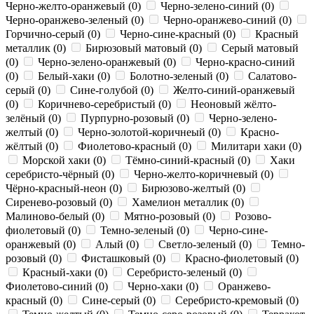
Черно-желто-оранжевый (
0
)
Черно-зелено-синий (
0
)
Черно-оранжево-зеленый (
0
)
Черно-оранжево-синий (
0
)
Горчично-серый (
0
)
Черно-сине-красный (
0
)
Красный
металлик (
0
)
Бирюзовый матовый (
0
)
Серый матовый
(
0
)
Черно-зелено-оранжевый (
0
)
Черно-красно-синий
(
0
)
Белый-хаки (
0
)
Болотно-зеленый (
0
)
Салатово-
серый (
0
)
Сине-голубой (
0
)
Желто-синий-оранжевый
(
0
)
Коричнево-серебристый (
0
)
Неоновый жёлто-
зелёный (
0
)
Пурпурно-розовый (
0
)
Черно-зелено-
желтый (
0
)
Черно-золотой-коричнеый (
0
)
Красно-
жёлтый (
0
)
Фиолетово-красный (
0
)
Милитари хаки (
0
)
Морской хаки (
0
)
Тёмно-синий-красный (
0
)
Хаки
серебристо-чёрный (
0
)
Черно-желто-коричневый (
0
)
Чёрно-красный-неон (
0
)
Бирюзово-желтый (
0
)
Сиренево-розовый (
0
)
Хамелион металлик (
0
)
Малиново-белый (
0
)
Мятно-розовый (
0
)
Розово-
фиолетовый (
0
)
Темно-зеленый (
0
)
Черно-сине-
оранжевый (
0
)
Алый (
0
)
Светло-зеленый (
0
)
Темно-
розовый (
0
)
Фисташковый (
0
)
Красно-фиолетовый (
0
)
Красный-хаки (
0
)
Серебристо-зеленый (
0
)
Фиолетово-синий (
0
)
Черно-хаки (
0
)
Оранжево-
красный (
0
)
Сине-серый (
0
)
Серебристо-кремовый (
0
)