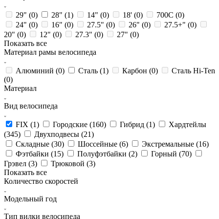
29" (
0
)
28" (
1
)
14" (
0
)
18' (
0
)
700C (
0
)
24" (
0
)
16" (
0
)
27.5" (
0
)
26" (
0
)
27.5+" (
0
)
20" (
0
)
12" (
0
)
27.3" (
0
)
27" (
0
)
Показать все
Материал рамы велосипеда
Алюминий (
0
)
Сталь (
1
)
Карбон (
0
)
Сталь Hi-Ten
(
0
)
Материал
Вид велосипеда
FIX (
1
)
Городские (
160
)
Гибрид (
1
)
Хардтейлы
(
345
)
Двухподвесы (
21
)
Складные (
30
)
Шоссейные (
6
)
Экстремальные (
16
)
Фэтбайки (
15
)
Полуфэтбайки (
2
)
Горный (
70
)
Грэвел (
3
)
Трюковой (
3
)
Показать все
Количество скоростей
Модельный год
Тип вилки велосипеда