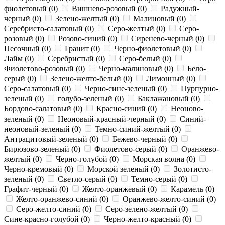
фиолетовый (
0
)
Вишнево-розовый (
0
)
Радужный-
черный (
0
)
Зелено-желтый (
0
)
Малиновый (
0
)
Серебристо-салатовый (
0
)
Серо-желтый (
0
)
Серо-
розовый (
0
)
Розово-синий (
0
)
Сиренево-черный (
0
)
Песочный (
0
)
Гранит (
0
)
Черно-фиолетовый (
0
)
Лайм (
0
)
Серебристый (
0
)
Серо-белый (
0
)
Фиолетово-розовый (
0
)
Черно-малиновый (
0
)
Бело-
серый (
0
)
Зелено-желто-белый (
0
)
Лимонный (
0
)
Серо-салатовый (
0
)
Черно-сине-зеленый (
0
)
Пурпурно-
зеленый (
0
)
голубо-зеленый (
0
)
Баклажановый (
0
)
Бордово-салатовый (
0
)
Красно-синий (
0
)
Неоново-
зеленый (
0
)
Неоновый-красный-черный (
0
)
Синий-
неоновый-зеленый (
0
)
Темно-синий-желтый (
0
)
Антрацитовый-зеленый (
0
)
Бежево-черный (
0
)
Бирюзово-зеленый (
0
)
Фиолетово-серый (
0
)
Оранжево-
желтый (
0
)
Черно-голубой (
0
)
Морская волна (
0
)
Черно-кремовый (
0
)
Морской зеленый (
0
)
Золотисто-
зеленый (
0
)
Светло-серый (
0
)
Темно-серый (
0
)
Графит-черный (
0
)
Желто-оранжевый (
0
)
Карамель (
0
)
Желто-оранжево-синий (
0
)
Оранжево-желто-синий (
0
)
Серо-желто-синий (
0
)
Серо-зелено-желтый (
0
)
Сине-красно-голубой (
0
)
Черно-желто-красный (
0
)