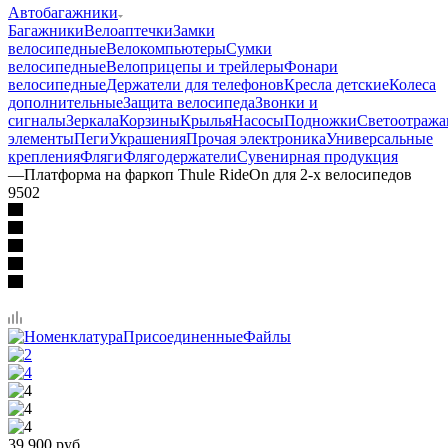
Автобагажники
Багажники
Велоаптечки
Замки
велосипедные
Велокомпьютеры
Сумки
велосипедные
Велоприцепы и трейлеры
Фонари
велосипедные
Держатели для телефонов
Кресла детские
Колеса
дополнительные
Защита велосипеда
Звонки и
сигналы
Зеркала
Корзины
Крылья
Насосы
Подножки
Светоотраж
элементы
Пеги
Украшения
Прочая электроника
Универсальные
крепления
Фляги
Флягодержатели
Сувенирная продукция
—
Платформа на фаркоп Thule RideOn для 2-х велосипедов
9502
39 900
руб.