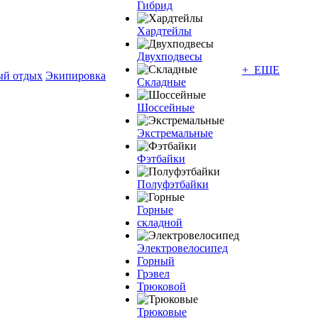
Гибрид
Хардтейлы
Двухподвесы
+ ЕЩЕ
ый отдых
Экипировка
Складные
Шоссейные
Экстремальные
Фэтбайки
Полуфэтбайки
Горные
складной
Электровелосипед
Горный
Грэвел
Трюковой
Трюковые