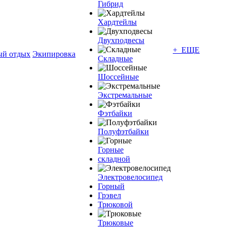
Гибрид
Хардтейлы
Двухподвесы
+ ЕЩЕ
ый отдых
Экипировка
Складные
Шоссейные
Экстремальные
Фэтбайки
Полуфэтбайки
Горные
складной
Электровелосипед
Горный
Грэвел
Трюковой
Трюковые