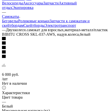
Велосипеды
Аксессуары
Запчасти
Активный
отдых
Экипировка
—
Самокаты
Беговелы
Роликовые коньки
Запчасти к самокатам и
скейтбордам
Скейтборды
Электротранспорт
—
Двухколесн.самокат для взрослых,материал-металл/пластик
BIBITU CROSS SKL-037-AWS, надув.колеса,белый
6 000
руб.
/шт
Нет в наличии
Характеристики
Цвет товара
—
Белый
Максимальная нагрузка (кг)