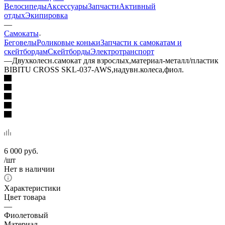
Велосипеды
Аксессуары
Запчасти
Активный
отдых
Экипировка
—
Самокаты
Беговелы
Роликовые коньки
Запчасти к самокатам и
скейтбордам
Скейтборды
Электротранспорт
—
Двухколесн.самокат для взрослых,материал-металл/пластик
BIBITU CROSS SKL-037-AWS,надувн.колеса,фиол.
6 000
руб.
/шт
Нет в наличии
Характеристики
Цвет товара
—
Фиолетовый
Материал