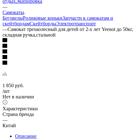
отдых
Экипировка
—
Самокаты
Беговелы
Роликовые коньки
Запчасти к самокатам и
скейтбордам
Скейтборды
Электротранспорт
—
Самокат трехколесный для детей от 2-х лет Yeenot до 50кг,
складная ручка,стальной
1 850
руб.
/шт
Нет в наличии
Характеристики
Страна бренда
—
Китай
Описание