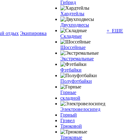
Гибрид
Хардтейлы
Двухподвесы
+ ЕЩЕ
ый отдых
Экипировка
Складные
Шоссейные
Экстремальные
Фэтбайки
Полуфэтбайки
Горные
складной
Электровелосипед
Горный
Грэвел
Трюковой
Трюковые