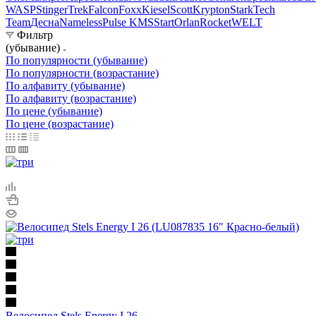
WASP
Stinger
Trek
Falcon
Foxx
Kiesel
Scott
Krypton
Stark
Tech
Team
Десна
Nameless
Pulse KMS
Start
Orlan
Rocket
WELT
Фильтр
(убывание)
По популярности (убывание)
По популярности (возрастание)
По алфавиту (убывание)
По алфавиту (возрастание)
По цене (убывание)
По цене (возрастание)
Велосипед Stels Energy I 26