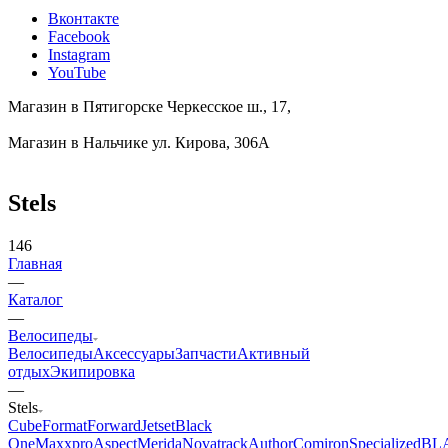
Вконтакте
Facebook
Instagram
YouTube
Магазин в Пятигорске
Черкесское ш., 17,
Магазин в Нальчике
ул. Кирова, 306А
Stels
146
Главная
—
Каталог
—
Велосипеды
Велосипеды
Аксессуары
Запчасти
Активный
отдых
Экипировка
—
Stels
Cube
Format
Forward
Jetset
Black
One
Maxxpro
Aspect
Merida
Novatrack
Author
Comiron
Specialized
BL