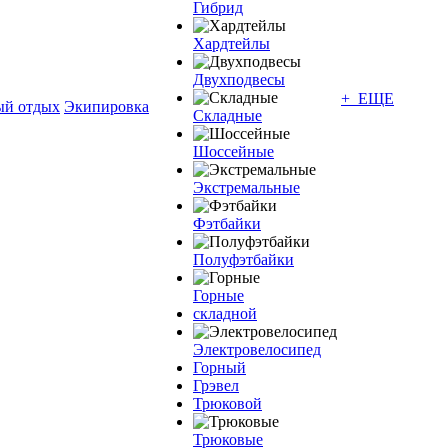
Гибрид
Хардтейлы
Двухподвесы
+ ЕЩЕ
ый отдых
Экипировка
Складные
Шоссейные
Экстремальные
Фэтбайки
Полуфэтбайки
Горные
складной
Электровелосипед
Горный
Грэвел
Трюковой
Трюковые