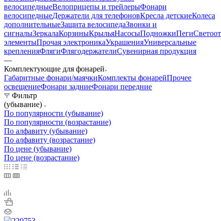
велосипедные
Велоприцепы и трейлеры
Фонари
велосипедные
Держатели для телефонов
Кресла детские
Колеса
дополнительные
Защита велосипеда
Звонки и
сигналы
Зеркала
Корзины
Крылья
Насосы
Подножки
Пеги
Светоо
элементы
Прочая электроника
Украшения
Универсальные
крепления
Фляги
Флягодержатели
Сувенирная продукция
—
Комплектующие для фонарей
Габаритные фонари/маячки
Комплекты фонарей
Прочее
освещение
Фонари задние
Фонари передние
Фильтр
(убывание)
По популярности (убывание)
По популярности (возрастание)
По алфавиту (убывание)
По алфавиту (возрастание)
По цене (убывание)
По цене (возрастание)