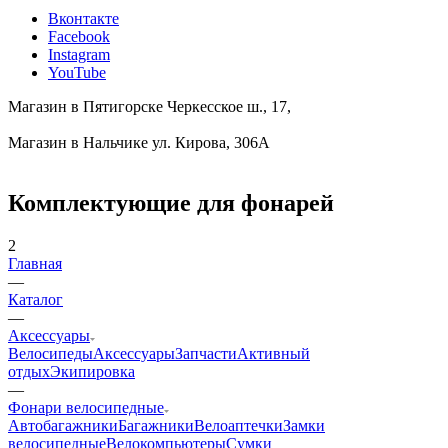
Вконтакте
Facebook
Instagram
YouTube
Магазин в Пятигорске
Черкесское ш., 17,
Магазин в Нальчике
ул. Кирова, 306А
Комплектующие для фонарей
2
Главная
—
Каталог
—
Аксессуары
Велосипеды
Аксессуары
Запчасти
Активный
отдых
Экипировка
—
Фонари велосипедные
Автобагажники
Багажники
Велоаптечки
Замки
велосипедные
Велокомпьютеры
Сумки