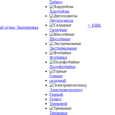
Гибрид
Хардтейлы
Двухподвесы
+ ЕЩЕ
ый отдых
Экипировка
Складные
Шоссейные
Экстремальные
Фэтбайки
Полуфэтбайки
Горные
складной
Электровелосипед
Горный
Грэвел
Трюковой
Трюковые