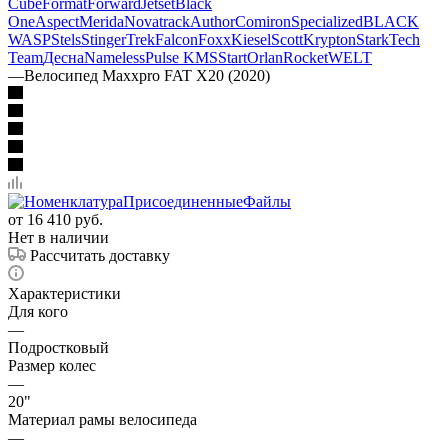
Cube
Format
Forward
Jetset
Black
One
Aspect
Merida
Novatrack
Author
Comiron
Specialized
BLACK
WASP
Stels
Stinger
Trek
Falcon
Foxx
Kiesel
Scott
Krypton
Stark
Tech
Team
Десна
Nameless
Pulse KMS
Start
Orlan
Rocket
WELT
—
Велосипед Maxxpro FAT X20 (2020)
от
16 410 руб.
Нет в наличии
Рассчитать доставку
Характеристики
Для кого
—
Подростковый
Размер колес
—
20"
Материал рамы велосипеда
—