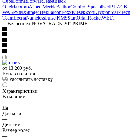
Cube
Format
Forward
Jetset
Black
One
Maxxpro
Aspect
Merida
Author
Comiron
Specialized
BLACK
WASP
Stels
Stinger
Trek
Falcon
Foxx
Kiesel
Scott
Krypton
Stark
Tech
Team
Десна
Nameless
Pulse KMS
Start
Orlan
Rocket
WELT
—
Велосипед NOVATRACK 20" PRIME
от
13 200 руб.
Есть в наличии
Рассчитать доставку
Характеристики
В наличии
—
Да
Для кого
—
Детский
Размер колес
—