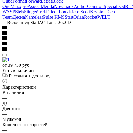
Cube
Format
Forward
Jetset
Black
One
Maxxpro
Aspect
Merida
Novatrack
Author
Comiron
Specialized
BL
WASP
Stels
Stinger
Trek
Falcon
Foxx
Kiesel
Scott
Krypton
Tech
Team
Десна
Nameless
Pulse KMS
Start
Orlan
Rocket
WELT
—
Велосипед Stark'24 Luna 26.2 D
от
39 730 руб.
Есть в наличии
Рассчитать доставку
Характеристики
В наличии
—
Да
Для кого
—
Мужской
Количество скоростей
—