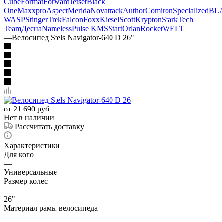
Cube
Format
Forward
Jetset
Black
One
Maxxpro
Aspect
Merida
Novatrack
Author
Comiron
Specialized
BL
WASP
Stinger
Trek
Falcon
Foxx
Kiesel
Scott
Krypton
Stark
Tech
Team
Десна
Nameless
Pulse KMS
Start
Orlan
Rocket
WELT
—
Велосипед Stels Navigator-640 D 26"
от
21 690 руб.
Нет в наличии
Рассчитать доставку
Характеристики
Для кого
—
Универсальные
Размер колес
—
26"
Материал рамы велосипеда
—