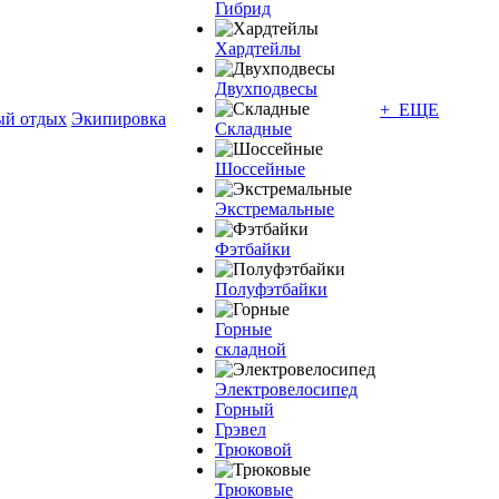
Гибрид
Хардтейлы
Двухподвесы
+ ЕЩЕ
ый отдых
Экипировка
Складные
Шоссейные
Экстремальные
Фэтбайки
Полуфэтбайки
Горные
складной
Электровелосипед
Горный
Грэвел
Трюковой
Трюковые