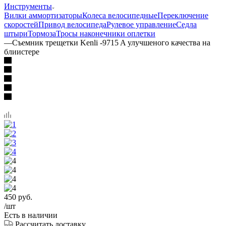
Инструменты
Вилки аммортизаторы
Колеса велосипедные
Переключение
скоростей
Привод велосипеда
Рулевое управление
Седла
штыри
Тормоза
Тросы наконечники оплетки
—
Съемник трещетки Kenli -9715 A улучшеного качества на
блиистере
450
руб.
/шт
Есть в наличии
Рассчитать доставку