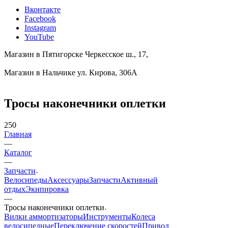
Вконтакте
Facebook
Instagram
YouTube
Магазин в Пятигорске
Черкесское ш., 17,
Магазин в Нальчике
ул. Кирова, 306А
Тросы наконечники оплетки
250
Главная
—
Каталог
—
Запчасти
Велосипеды
Аксессуары
Запчасти
Активный
отдых
Экипировка
—
Тросы наконечники оплетки
Вилки аммортизаторы
Инструменты
Колеса
велосипедные
Переключение скоростей
Привод