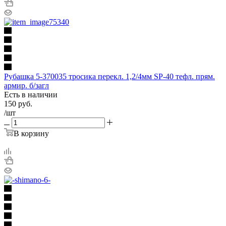
Рубашка 5-370035 тросика перекл. 1,2/4мм SP-40 тефл. прям.
армир. б/загл
Есть в наличии
150
руб.
/шт
В корзину