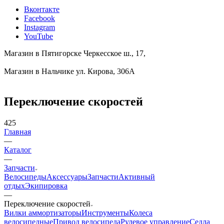
Вконтакте
Facebook
Instagram
YouTube
Магазин в Пятигорске
Черкесское ш., 17,
Магазин в Нальчике
ул. Кирова, 306А
Переключение скоростей
425
Главная
—
Каталог
—
Запчасти
Велосипеды
Аксессуары
Запчасти
Активный
отдых
Экипировка
—
Переключение скоростей
Вилки аммортизаторы
Инструменты
Колеса
велосипедные
Привод велосипеда
Рулевое управление
Седла