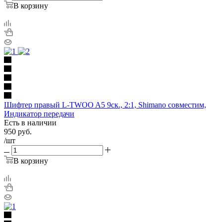
В корзину
Шифтер правый L-TWOO A5 9ск., 2:1, Shimano совместим,
Индикатор передачи
Есть в наличии
950
руб.
/шт
В корзину