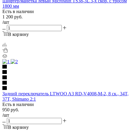
Шифтер/манетка левый Microshift TS38-3L 3-х скор. с тросом
1800 мм
Есть в наличии
1 200
руб.
/шт
В корзину
Задний переключатель LTWOO A3 RD-V4008-M-2, 8 ск., 34T,
37T, Shimano 2:1
Есть в наличии
950
руб.
/шт
В корзину