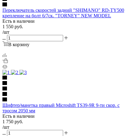
Переключатель скоростей задний "SHIMANO" RD-TY500
крепление на болт 6/7ск. "ТORNEY" NEW MODEL
Есть в наличии
1 550
руб.
/шт
В корзину
Шифтер/манетка правый Microshift TS39-9R 9-ти скор. с
тросом 2050 мм
Есть в наличии
1 750
руб.
/шт