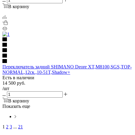
В корзину
Переключатель задний SHIMANO Deore XT,M8100,SGS,TOP-
NORMAL,12ск.,10-51T,Shadow+
Есть в наличии
14 500
руб.
/шт
В корзину
Показать еще
1
2
3
...
21