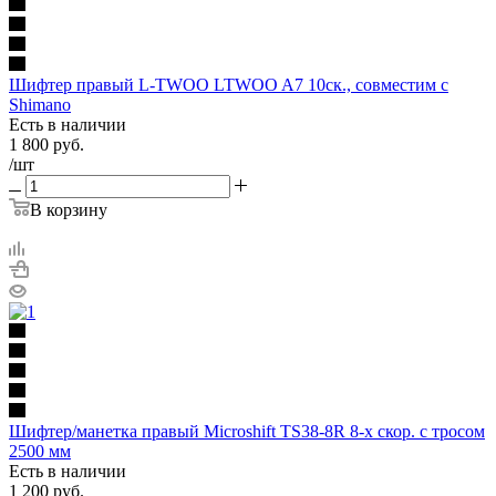
Шифтер правый L-TWOO LTWOO A7 10ск., совместим с
Shimano
Есть в наличии
1 800
руб.
/шт
В корзину
Шифтер/манетка правый Microshift TS38-8R 8-х скор. с тросом
2500 мм
Есть в наличии
1 200
руб.