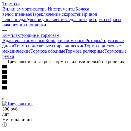
Тормоза
Вилки аммортизаторы
Инструменты
Колеса
велосипедные
Переключение скоростей
Привод
велосипеда
Рулевое управление
Седла штыри
Тормоза
Тросы
наконечники оплетки
—
Комплектующие к тормозам
Адаптеры тормозные
Колодки тормозные
Роторы/Тормозные
диски
Тормоза дисковые гидравлические
Тормоза дисковые
механические
Тормоза ободные
Тормоза роллерные
Тормозные
ручки
—
Треугольник для троса тормоза, алюминиевый на роликах
300
руб.
/шт
Нет в наличии