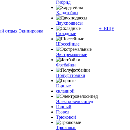
Гибрид
Хардтейлы
Двухподвесы
+ ЕЩЕ
ый отдых
Экипировка
Складные
Шоссейные
Экстремальные
Фэтбайки
Полуфэтбайки
Горные
складной
Электровелосипед
Горный
Грэвел
Трюковой
Трюковые