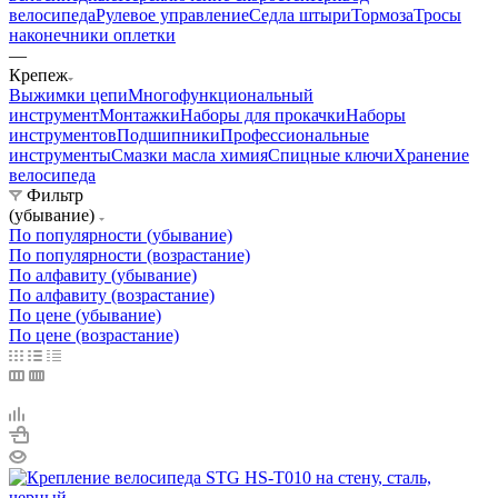
велосипеда
Рулевое управление
Седла штыри
Тормоза
Тросы
наконечники оплетки
—
Крепеж
Выжимки цепи
Многофункциональный
инструмент
Монтажки
Наборы для прокачки
Наборы
инструментов
Подшипники
Профессиональные
инструменты
Смазки масла химия
Спицные ключи
Хранение
велосипеда
Фильтр
(убывание)
По популярности (убывание)
По популярности (возрастание)
По алфавиту (убывание)
По алфавиту (возрастание)
По цене (убывание)
По цене (возрастание)