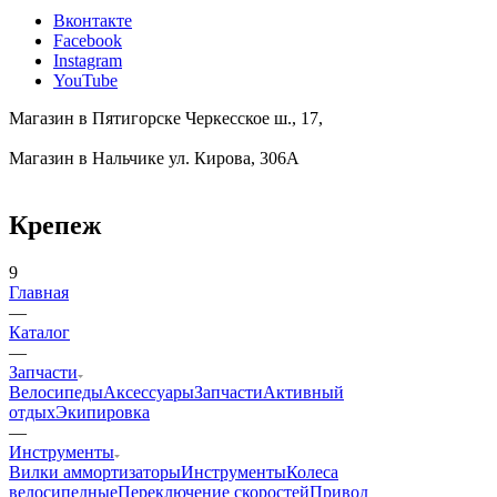
Вконтакте
Facebook
Instagram
YouTube
Магазин в Пятигорске
Черкесское ш., 17,
Магазин в Нальчике
ул. Кирова, 306А
Крепеж
9
Главная
—
Каталог
—
Запчасти
Велосипеды
Аксессуары
Запчасти
Активный
отдых
Экипировка
—
Инструменты
Вилки аммортизаторы
Инструменты
Колеса
велосипедные
Переключение скоростей
Привод