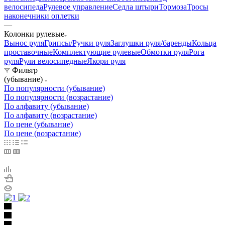
велосипеда
Рулевое управление
Седла штыри
Тормоза
Тросы
наконечники оплетки
—
Колонки рулевые
Вынос руля
Грипсы/Ручки руля
Заглушки руля/баренды
Кольца
проставочные
Комплектующие рулевые
Обмотки руля
Рога
руля
Рули велосипедные
Якори руля
Фильтр
(убывание)
По популярности (убывание)
По популярности (возрастание)
По алфавиту (убывание)
По алфавиту (возрастание)
По цене (убывание)
По цене (возрастание)