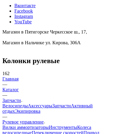
Вконтакте
Facebook
Instagram
YouTube
Магазин в Пятигорске
Черкесское ш., 17,
Магазин в Нальчике
ул. Кирова, 306А
Колонки рулевые
162
Главная
—
Каталог
—
Запчасти
Велосипеды
Аксессуары
Запчасти
Активный
отдых
Экипировка
—
Рулевое управление
Вилки аммортизаторы
Инструменты
Колеса
велосипедные
Переключение скоростей
Привод