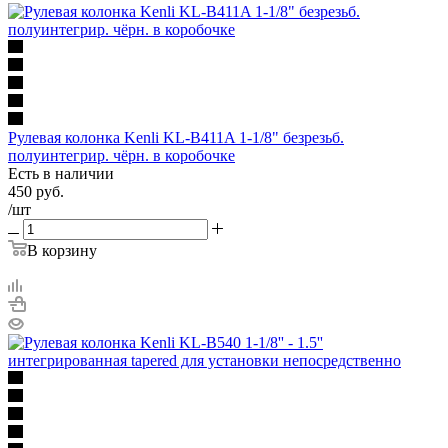
Рулевая колонка Kenli KL-B411A 1-1/8" безрезьб.
полуинтегрир. чёрн. в коробочке
Есть в наличии
450
руб.
/шт
В корзину