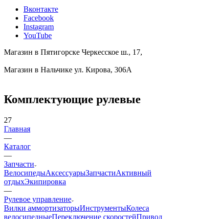
Вконтакте
Facebook
Instagram
YouTube
Магазин в Пятигорске
Черкесское ш., 17,
Магазин в Нальчике
ул. Кирова, 306А
Комплектующие рулевые
27
Главная
—
Каталог
—
Запчасти
Велосипеды
Аксессуары
Запчасти
Активный
отдых
Экипировка
—
Рулевое управление
Вилки аммортизаторы
Инструменты
Колеса
велосипедные
Переключение скоростей
Привод