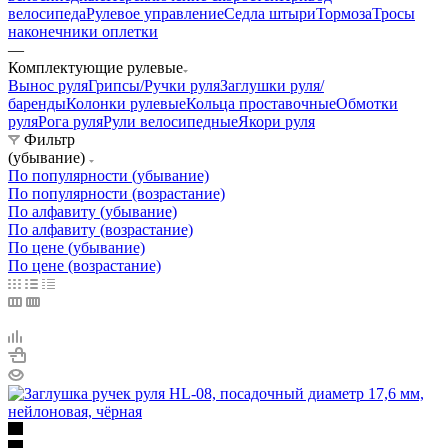
велосипеда
Рулевое управление
Седла штыри
Тормоза
Тросы
наконечники оплетки
—
Комплектующие рулевые
Вынос руля
Грипсы/Ручки руля
Заглушки руля/
баренды
Колонки рулевые
Кольца проставочные
Обмотки
руля
Рога руля
Рули велосипедные
Якори руля
Фильтр
(убывание)
По популярности (убывание)
По популярности (возрастание)
По алфавиту (убывание)
По алфавиту (возрастание)
По цене (убывание)
По цене (возрастание)