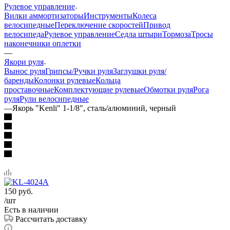
Рулевое управление
Вилки аммортизаторы
Инструменты
Колеса
велосипедные
Переключение скоростей
Привод
велосипеда
Рулевое управление
Седла штыри
Тормоза
Тросы
наконечники оплетки
—
Якори руля
Вынос руля
Грипсы/Ручки руля
Заглушки руля/
баренды
Колонки рулевые
Кольца
проставочные
Комплектующие рулевые
Обмотки руля
Рога
руля
Рули велосипедные
—
Якорь "Kenli" 1-1/8", сталь/алюминий, черный
150
руб.
/шт
Есть в наличии
Рассчитать доставку