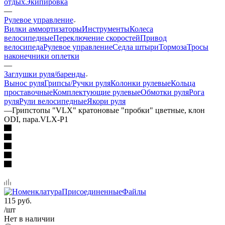
отдых
Экипировка
—
Рулевое управление
Вилки аммортизаторы
Инструменты
Колеса
велосипедные
Переключение скоростей
Привод
велосипеда
Рулевое управление
Седла штыри
Тормоза
Тросы
наконечники оплетки
—
Заглушки руля/баренды
Вынос руля
Грипсы/Ручки руля
Колонки рулевые
Кольца
проставочные
Комплектующие рулевые
Обмотки руля
Рога
руля
Рули велосипедные
Якори руля
—
Грипстопы "VLX" кратоновые "пробки" цветные, клон
ODI, пара.VLX-P1
115
руб.
/шт
Нет в наличии